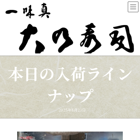
コ
ナ
ン
ビ
テ
ゲ
ン
ー
ツ
シ
へ
ョ
ス
ン
キ
に
ッ
移
プ
動
本日の入荷ライン
ナップ
2025年8月23日