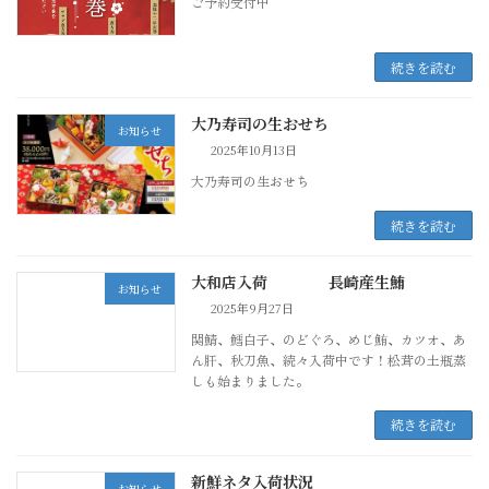
ご予約受付中
続きを読む
大乃寿司の生おせち
お知らせ
2025年10月13日
大乃寿司の生おせち
続きを読む
大和店入荷 長崎産生鮪
お知らせ
2025年9月27日
関鯖、鱈白子、のどぐろ、めじ鮪、カツオ、あ
ん肝、秋刀魚、続々入荷中です！松茸の土瓶蒸
しも始まりました。
続きを読む
新鮮ネタ入荷状況
お知らせ