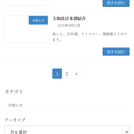
続きを読む
大和店日本酒紹介
お知らせ
2025年8月22日
他にも、日本酒、ウイスキー、焼酎揃えており
ます。
続きを読む
投
固
固
1
2
»
定
定
稿
ペ
ペ
カテゴリ
ー
ー
の
ジ
ジ
お知らせ
ペ
アーカイブ
ー