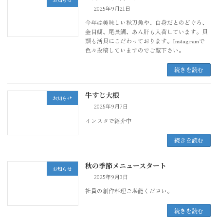
2025年9月21日
今年は美味しい秋刀魚や、白身だとのどぐろ、
金目鯛、尾長鯛、あん肝も入荷しています。貝
類も活貝にこだわっております。Instagramで
色々投稿していますのでご覧下さい。
続きを読む
牛すじ大根
お知らせ
2025年9月7日
インスタで紹介中
続きを読む
秋の季節メニュースタート
お知らせ
2025年9月3日
社員の創作料理ご堪能ください。
続きを読む