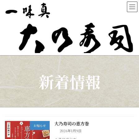
コ
ナ
ン
ビ
テ
ゲ
ン
ー
ツ
シ
へ
ョ
ス
ン
キ
に
ッ
移
プ
動
新着情報
大乃寿司の恵方巻
お知らせ
2026年1月9日