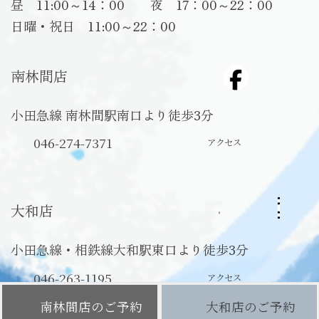
昼 11:00～14：00 夜 17：00～22：00
日曜・祝日 11:00～22：00
南林間店
小田急線 南林間駅南口より徒歩3分
046-274-7371
アクセス
グ
ル
大和店
ー
プ
リ
小田急線・相鉄線大和駅東口より徒歩3分
ン
ク
046-263-1195
アクセス
Outer
Outer
南林間店のご予約
大和店のご予約
リ
リ